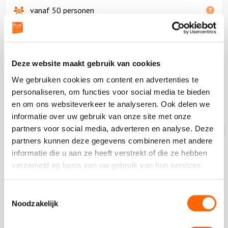
vanaf 50 personen
01:30 uur
Prijs op aanvraag
Deze website maakt gebruik van cookies
Vraag vrijblijvende een offerte aan
We gebruiken cookies om content en advertenties te
personaliseren, om functies voor social media te bieden
en om ons websiteverkeer te analyseren. Ook delen we
informatie over uw gebruik van onze site met onze
partners voor social media, adverteren en analyse. Deze
Onze experts helpen je graag!
partners kunnen deze gegevens combineren met andere
informatie die u aan ze heeft verstrekt of die ze hebben
Bel ons op
010-7271205
verzameld op basis van uw gebruik van hun services.
Vandaag tot 17:30
Stuur ons een bericht
Toestemmingsselectie
Ga naar
contactformulier
Noodzakelijk
Chat met ons