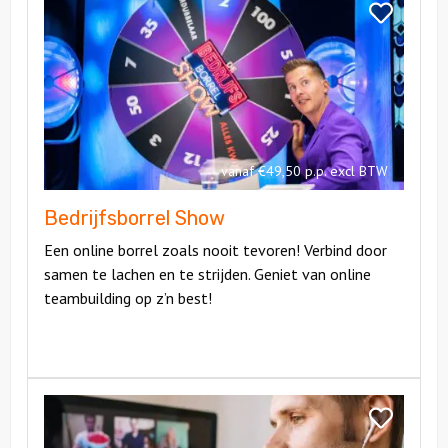
Bedrijfsborrel
Bekijk
Show
Bedrijfsborr
Show
vanaf €49,50 p.p. excl BTW
Bedrijfsborrel Show
Een online borrel zoals nooit tevoren! Verbind door
samen te lachen en te strijden. Geniet van online
teambuilding op z’n best!
Bekijk
Project
Bekijk
Arrow
Project