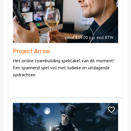
Arrow
vanaf €19,00 p.p. excl BTW
Project Arrow
Het online teambuilding spektakel van dit moment!
Een spannend spel vol met ludieke en uitdagende
opdrachten.
Bekijk
Winter
Bekijk
Game
Winter
Scrooge
Game
Scrooge