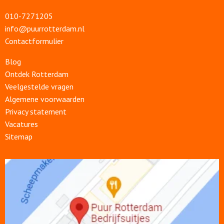
010-7271205
info@puurrotterdam.nl
Contactformulier
Blog
Ontdek Rotterdam
Veelgestelde vragen
Algemene voorwaarden
Privacy statement
Vacatures
Sitemap
Open
link