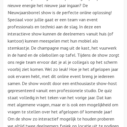
nieuwe energie het nieuwe jaar ingaan? De
Nieuwjaarsborrel show is de perfecte online oplossing!
Speciaal voor jullie gaat er een team van event
professionals en technici aan de slag. In deze een
interactieve show kunnen de deelnemers vanuit huis (of
kantoor) kunnen meespelen met hun mobiel als
stemkastje. De champagne mag uit de kast, het vuurwerk
in de hand en de oliebollen op tafel. Tijdens de show zorgt
ons regie team ervoor dat je al je collega’s op het scherm
voorbij ziet komen. Wel zo leuk! Hoe je het afgelopen jaar
ook ervaren hebt, met dit online event breng je iedereen
samen. De show wordt door een enthousiaste show-host
gepresenteerd vanuit een professionele studio. De quiz
staat volledig in het teken van het vorige jaar. Dat kan
met algemene vragen, maar er is ook een mogelijkheid om
vragen te stellen over het afgelopen óf komende jaar!
Om de show zo interactief mogelijk te houden proberen
we altijd twee deelnemers fysiek op locatie uit te nodigen.