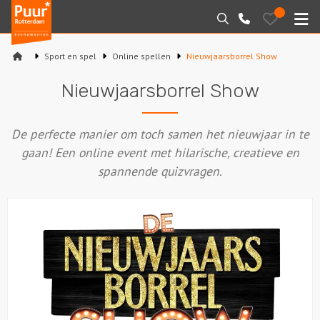
Puur*
Bewaarde
Zoeken
010-
uitjes
Rotterdam
M
7271205
bedrijfsuitjes
Sport en spel
Online spellen
Nieuwjaarsborrel Show
Home
Nieuwjaarsborrel Show
Arrangementen
De perfecte manier om toch samen het nieuwjaar in te
Varen
gaan! Een online event met hilarische, creatieve en
spannende quizvragen.
Sport en spel
Workshops
Rondleidingen
Locaties
Feesten