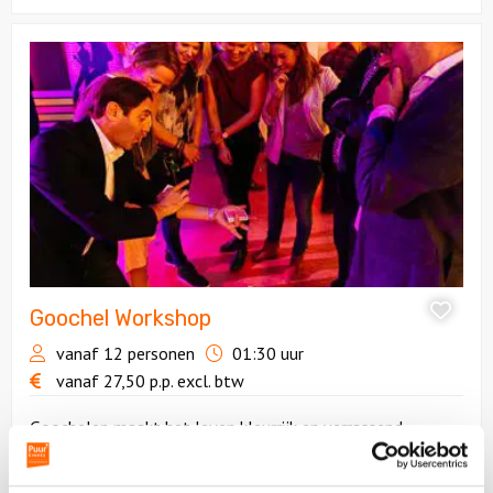
Bekijk
Goochel
Workshop
Goochel Workshop
vanaf 12 personen
01:30 uur
vanaf
27,50
p.p.
excl. btw
Goochelen maakt het leven kleurrijk en verrassend.
Daarom bieden we bij Puur Rotterdam deze unieke
Goochelworkshop, waarin een professioneel goochelaar je