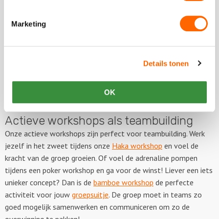
Welkom bij de leukste Capoeira Workshop van Rotterdam!
Onze enthousiaste docent brengt je vol enthousiasme de
Marketing
vloeiende vecht- en dansbewegingen van deze bekende
Braziliaanse sport bij. Goed voor lichaam, geest èn
teamgevoel!
Details tonen
Bekijk
OK
Actieve workshops als teambuilding
Onze actieve workshops zijn perfect voor teambuilding. Werk
jezelf in het zweet tijdens onze
Haka workshop
en voel de
kracht van de groep groeien. Of voel de adrenaline pompen
tijdens een poker workshop en ga voor de winst! Liever een iets
unieker concept? Dan is de
bamboe workshop
de perfecte
activiteit voor jouw
groepsuitje
. De groep moet in teams zo
goed mogelijk samenwerken en communiceren om zo de
overwinning te pakken!