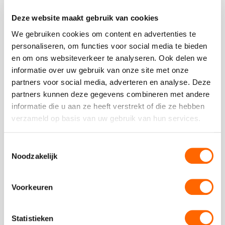
leert goochelen met alledaagse voorwerpen.
Deze website maakt gebruik van cookies
Bekijk
We gebruiken cookies om content en advertenties te
personaliseren, om functies voor social media te bieden
en om ons websiteverkeer te analyseren. Ook delen we
Bekijk
informatie over uw gebruik van onze site met onze
Capoeira
partners voor social media, adverteren en analyse. Deze
Workshop
partners kunnen deze gegevens combineren met andere
informatie die u aan ze heeft verstrekt of die ze hebben
verzameld op basis van uw gebruik van hun services.
Toestemmingsselectie
Noodzakelijk
Capoeira Workshop
Voorkeuren
vanaf 12 personen
02:00 uur
vanaf
29,50
p.p.
excl. btw
Statistieken