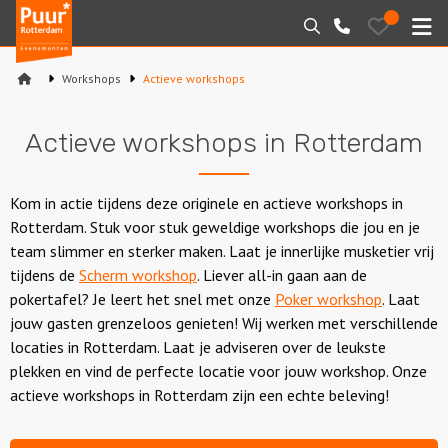
Puur*
Bewaarde
Zoeken
010-
uitjes
Rotterdam
M
7271205
bedrijfsuitjes
Workshops
Actieve workshops
Home
Actieve workshops in Rotterdam
Arrangementen
Varen
Kom in actie tijdens deze originele en actieve workshops in
Rotterdam. Stuk voor stuk geweldige workshops die jou en je
Sport en spel
team slimmer en sterker maken. Laat je innerlijke musketier vrij
tijdens de
Scherm workshop
. Liever all-in gaan aan de
Workshops
pokertafel? Je leert het snel met onze
Poker workshop
. Laat
jouw gasten grenzeloos genieten! Wij werken met verschillende
Rondleidingen
locaties in Rotterdam. Laat je adviseren over de leukste
plekken en vind de perfecte locatie voor jouw workshop. Onze
Locaties
actieve workshops in Rotterdam zijn een echte beleving!
Feesten