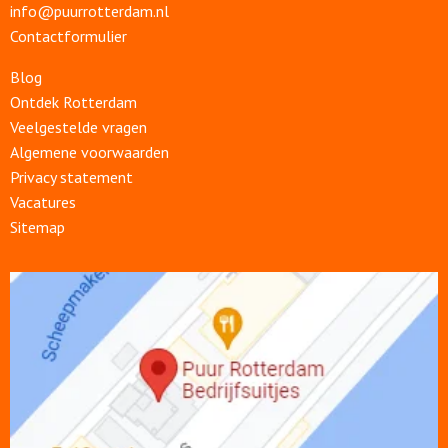
info@puurrotterdam.nl
Contactformulier
Blog
Ontdek Rotterdam
Veelgestelde vragen
Algemene voorwaarden
Privacy statement
Vacatures
Sitemap
Open
link