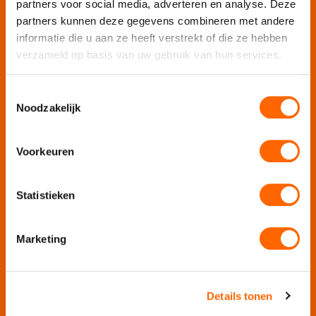
partners voor social media, adverteren en analyse. Deze
Puur Feesten
partners kunnen deze gegevens combineren met andere
informatie die u aan ze heeft verstrekt of die ze hebben
Puur Uitjes
verzameld op basis van uw gebruik van hun services.
Puur Amsterdam
Puur Utrecht
Toestemmingsselectie
Puur Den Haag
Noodzakelijk
Puur Haarlem
Escape Room Mysterium
Voorkeuren
Vergaderlocatie De Grote Werf
Vergaderlocatie Rotterdam View
Statistieken
Vergaderlocatie Dak van Amsterdam
Mobiele escaperoom de Strijd
Marketing
Wij organiseren jouw
Details tonen
Teamuitje