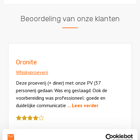
Beoordeling van onze klanten
Oronite
Whiskyproeverij
Deze proeverij (+ diner) met onze PV (37
personen) gedaan. Was erg geslaagd. Ook de
voorbereiding was professioneel: goede en
duidelijke communicatie
... Lees verder
Deze
review
kreeg
- Ronald Brand | Oronite
als