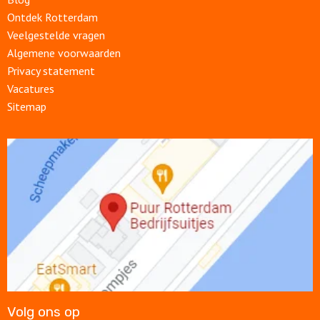
Ontdek Rotterdam
Veelgestelde vragen
Algemene voorwaarden
Privacy statement
Vacatures
Sitemap
Open
link
Volg ons op