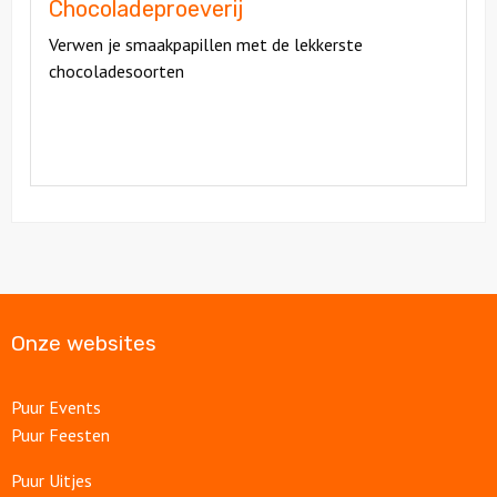
Chocoladeproeverij
Verwen je smaakpapillen met de lekkerste
chocoladesoorten
Onze websites
Puur Events
Puur Feesten
Puur Uitjes