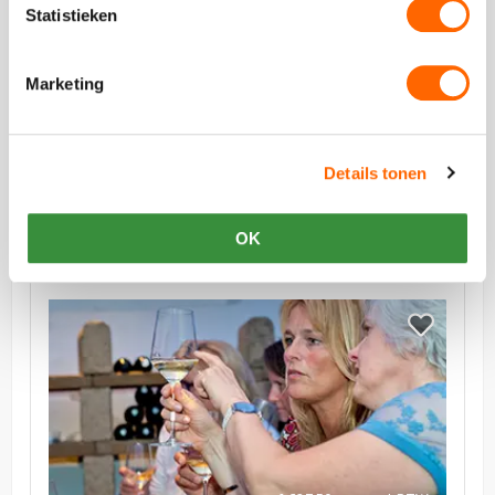
Statistieken
vanaf €29,00 p.p. excl BTW
Marketing
Kaasproeverij
Proef de lekkerste Hollandse kazen in een authentiek
proeflokaal
Details tonen
OK
Bekijk
Wijnproeverij
Bekijk
Wijnproeveri