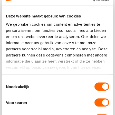
cijfer
een
4
Deze website maakt gebruik van cookies
Plaats een review
We gebruiken cookies om content en advertenties te
Bekijk alle reviews
personaliseren, om functies voor social media te bieden
en om ons websiteverkeer te analyseren. Ook delen we
informatie over uw gebruik van onze site met onze
partners voor social media, adverteren en analyse. Deze
partners kunnen deze gegevens combineren met andere
informatie die u aan ze heeft verstrekt of die ze hebben
Vergelijkbare uitjes
Te combineren met
verzameld op basis van uw gebruik van hun services.
Bekijk
Toestemmingsselectie
Kaasproeverij
Bekijk
Noodzakelijk
Kaasproever
Voorkeuren