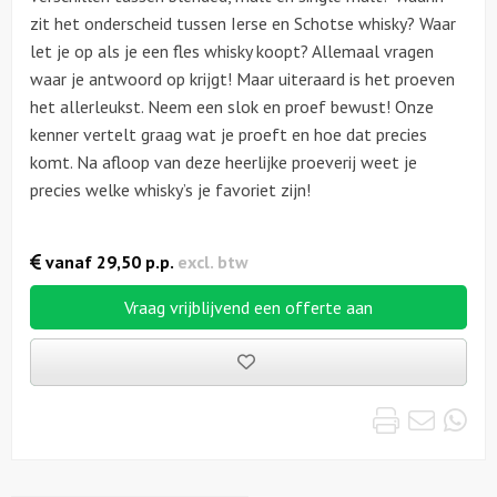
zit het onderscheid tussen Ierse en Schotse whisky? Waar
let je op als je een fles whisky koopt? Allemaal vragen
waar je antwoord op krijgt! Maar uiteraard is het proeven
het allerleukst. Neem een slok en proef bewust! Onze
kenner vertelt graag wat je proeft en hoe dat precies
komt. Na afloop van deze heerlijke proeverij weet je
precies welke whisky’s je favoriet zijn!
vanaf
29,50
p.p.
excl. btw
Vraag vrijblijvend een offerte aan
Bewaarde
uitjes
Print
Emai
Wh