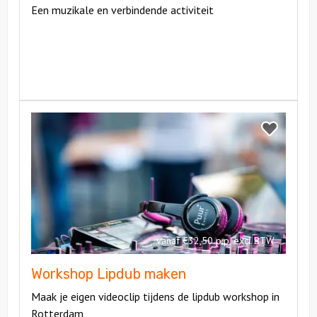
Een muzikale en verbindende activiteit
Bekijk
Workshop
Bekijk
Lipdub
Workshop
maken
Lipdub
maken
vanaf €32,50 p.p. excl BTW
Workshop Lipdub maken
Maak je eigen videoclip tijdens de lipdub workshop in
Rotterdam