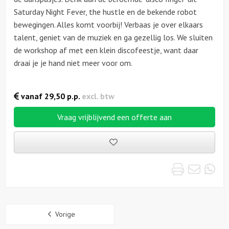
Saturday Night Fever, the hustle en de bekende robot
bewegingen. Alles komt voorbij! Verbaas je over elkaars
talent, geniet van de muziek en ga gezellig los. We sluiten
de workshop af met een klein discofeestje, want daar
draai je je hand niet meer voor om.
vanaf
29,50
p.p.
excl. btw
Vraag vrijblijvend een offerte aan
Bewaarde
uitjes
Print
Emai
Wh
Sidebar
Vorige