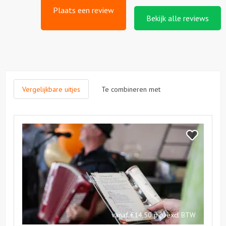
Plaats een review
Bekijk alle reviews
Vergelijkbare uitjes
Te combineren met
Bekijk
Smartlappen
Bekijk
Workshop
Smartlappe
Workshop
vanaf €14,50 p.p. excl BTW