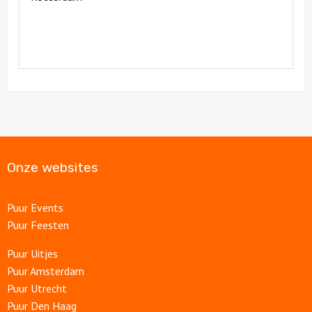
Onze websites
Puur Events
Puur Feesten
Puur Uitjes
Puur Amsterdam
Puur Utrecht
Puur Den Haag