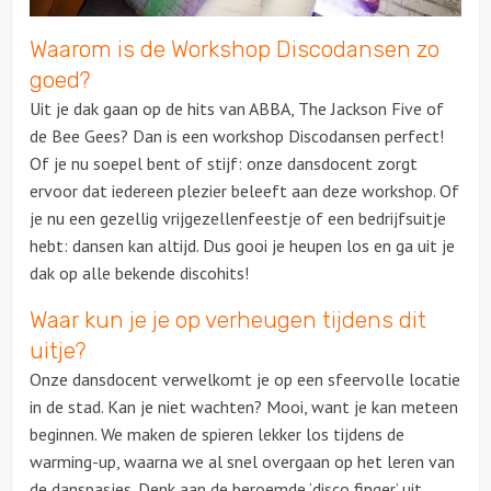
Waarom is de Workshop Discodansen zo
Over ons
goed?
Contact
Uit je dak gaan op de hits van ABBA, The Jackson Five of
de Bee Gees? Dan is een workshop Discodansen perfect!
Of je nu soepel bent of stijf: onze dansdocent zorgt
ervoor dat iedereen plezier beleeft aan deze workshop. Of
je nu een gezellig vrijgezellenfeestje of een bedrijfsuitje
hebt: dansen kan altijd. Dus gooi je heupen los en ga uit je
dak op alle bekende discohits!
Waar kun je je op verheugen tijdens dit
uitje?
Onze dansdocent verwelkomt je op een sfeervolle locatie
in de stad. Kan je niet wachten? Mooi, want je kan meteen
beginnen. We maken de spieren lekker los tijdens de
warming-up, waarna we al snel overgaan op het leren van
de danspasjes. Denk aan de beroemde ‘disco finger’ uit