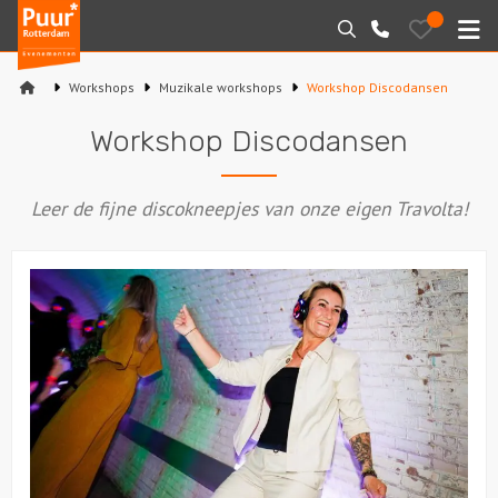
Puur*
Bewaarde
Zoeken
010-
uitjes
Rotterdam
M
7271205
bedrijfsuitjes
Workshops
Muzikale workshops
Workshop Discodansen
Home
Workshop Discodansen
Arrangementen
Leer de fijne discokneepjes van onze eigen Travolta!
Varen
Sport en spel
Workshops
Rondleidingen
Locaties
Feesten