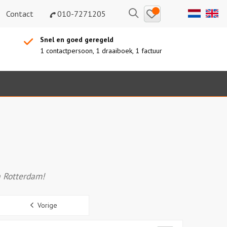
Bewaarde
Zoeken
Contact
010-7271205
uitjes
Snel en goed geregeld
1 contactpersoon, 1 draaiboek, 1 factuur
n Rotterdam!
Sidebar
Vorige