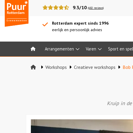
Puur*
9.3/10
(682 reviews)
Rotterdam
bedrijfsuitjes
Rotterdam expert sinds 1996
eerlijk en persoonlijk advies
Arrangementen
Varen
Sport en spe
Home
Workshops
Creatieve workshops
Bob 
Kruip in de