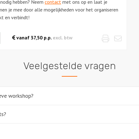
a’s nodig hebben? Neem
contact
met ons op en laat je
emen je mee door alle mogelijkheden voor het organiseren
kt en verbindt!
Print
Emai
waarde
vanaf
37,50
p.p.
excl. btw
es
Veelgestelde vragen
ieve workshop?
ts?