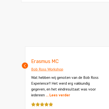
Erasmus MC
Vorige
Bob Ross Workshop
slide
d.
Wat hebben wij genoten van de Bob Ross
 naar
Experience!! Het werd erg vakkundig
en
gegeven, en het eindresultaat was voor
iedereen
... Lees verder
Deze
review