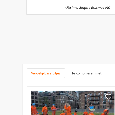
kreeg
ustitie
- Reshma Singh | Erasmus MC
als
cijfer
een
5
Vergelijkbare uitjes
Te combineren met
Bekijk
Workshop
Bekij
Action
Work
Painting
Actio
Paint