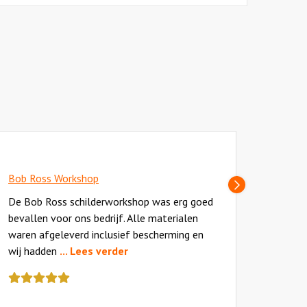
InAu
Bob Ross Workshop
Volgende
Bob R
slide
De Bob Ross schilderworkshop was erg goed
bevallen voor ons bedrijf. Alle materialen
Als Bo
waren afgeleverd inclusief bescherming en
schild
wij hadden
... Lees verder
stap-v
Deze
hadde
review
Deze
kreeg
review