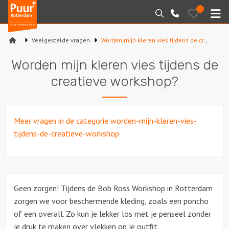
Puur*
Bewaarde
Zoeken
010-
uitjes
Rotterdam
M
7271205
bedrijfsuitjes
Veelgestelde vragen
Worden mijn kleren vies tijdens de creatieve workshop?
Home
Worden mijn kleren vies tijdens de
Arrangementen
creatieve workshop?
Varen
Meer vragen in de categorie worden-mijn-kleren-vies-
Sport en spel
tijdens-de-creatieve-workshop
Workshops
Rondleidingen
Geen zorgen! Tijdens de Bob Ross Workshop in Rotterdam
zorgen we voor beschermende kleding, zoals een poncho
Locaties
of een overall. Zo kun je lekker los met je penseel zonder
je druk te maken over vlekken op je outfit.
Feesten