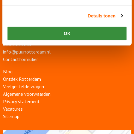
Details tonen
Puur Rotterdam
Boompjes 412
3011 XZ Rotterdam
OK
010-7271205
info@puurrotterdam.nl
Contactformulier
Blog
Ontdek Rotterdam
Veelgestelde vragen
Algemene voorwaarden
Privacy statement
Vacatures
Sitemap
Open