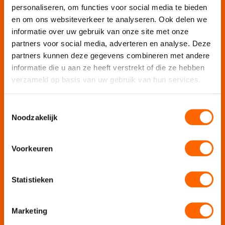
personaliseren, om functies voor social media te bieden
Mobiele escaperoom de Strijd
en om ons websiteverkeer te analyseren. Ook delen we
informatie over uw gebruik van onze site met onze
partners voor social media, adverteren en analyse. Deze
Wij organiseren jouw
partners kunnen deze gegevens combineren met andere
informatie die u aan ze heeft verstrekt of die ze hebben
Teamuitje
verzameld op basis van uw gebruik van hun services.
Rondvaart
Groepsuitje
Toestemmingsselectie
Bedrijfsuitje
Noodzakelijk
Teambuilding
Afdelingsuitje
Voorkeuren
Personeelsuitje
Bedrijfsfeest
Statistieken
Personeelsfeest
Jubileumfeest
Marketing
Contact en adres