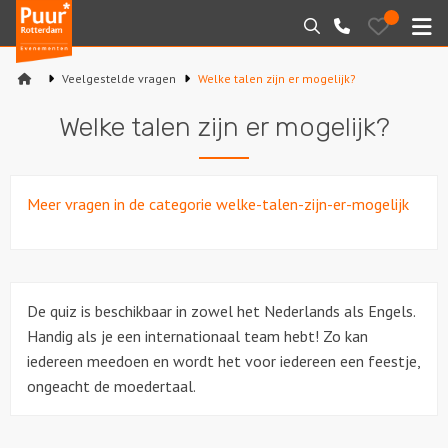
Puur*
Bewaarde
Zoeken
010-
uitjes
Rotterdam
M
7271205
bedrijfsuitjes
Veelgestelde vragen
Welke talen zijn er mogelijk?
Home
Welke talen zijn er mogelijk?
Arrangementen
Varen
Meer vragen in de categorie welke-talen-zijn-er-mogelijk
Sport en spel
Workshops
De quiz is beschikbaar in zowel het Nederlands als Engels.
Handig als je een internationaal team hebt! Zo kan
Rondleidingen
iedereen meedoen en wordt het voor iedereen een feestje,
ongeacht de moedertaal.
Locaties
Feesten