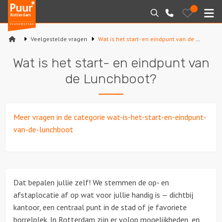
Puur*
Bewaarde
Zoeken
010-
uitjes
Rotterdam
M
7271205
bedrijfsuitjes
Veelgestelde vragen
Wat is het start- en eindpunt van de Lunchboot?
Home
Wat is het start- en eindpunt van
Arrangementen
de Lunchboot?
Varen
Meer vragen in de categorie wat-is-het-start-en-eindpunt-
Sport en spel
van-de-lunchboot
Workshops
Rondleidingen
Dat bepalen jullie zelf! We stemmen de op- en
afstaplocatie af op wat voor jullie handig is — dichtbij
Locaties
kantoor, een centraal punt in de stad of je favoriete
borrelplek. In Rotterdam zijn er volop mogelijkheden, en
Feesten