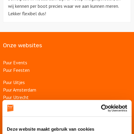
wij kennen per boot precies waar we aan kunnen meren.
Lekker flexibel dus!
Over ons
Contact
Onze websites
Puur Events
Puur Feesten
Puur Uitjes
Puur Amsterdam
Puur Utrecht
Puur Den Haag
Puur Haarlem
Escape Room Mysterium
Deze website maakt gebruik van cookies
Vergaderlocatie De Grote Werf