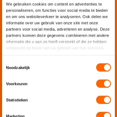
We gebruiken cookies om content en advertenties te
Vergaderlocatie Rotterdam View
personaliseren, om functies voor social media te bieden
Vergaderlocatie Dak van Amsterdam
en om ons websiteverkeer te analyseren. Ook delen we
Mobiele escaperoom de Strijd
informatie over uw gebruik van onze site met onze
partners voor social media, adverteren en analyse. Deze
partners kunnen deze gegevens combineren met andere
Wij organiseren jouw
informatie die u aan ze heeft verstrekt of die ze hebben
verzameld op basis van uw gebruik van hun services.
Teamuitje
Rondvaart
Toestemmingsselectie
Groepsuitje
Noodzakelijk
Bedrijfsuitje
Teambuilding
Voorkeuren
Afdelingsuitje
Personeelsuitje
Statistieken
Bedrijfsfeest
Personeelsfeest
Jubileumfeest
Marketing