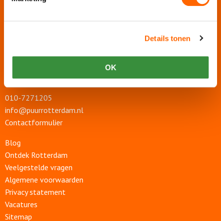
Contact en adres
Details tonen
Puur Rotterdam
Boompjes 412
OK
3011 XZ Rotterdam
010-7271205
info@puurrotterdam.nl
Contactformulier
Blog
Ontdek Rotterdam
Veelgestelde vragen
Algemene voorwaarden
Privacy statement
Vacatures
Sitemap