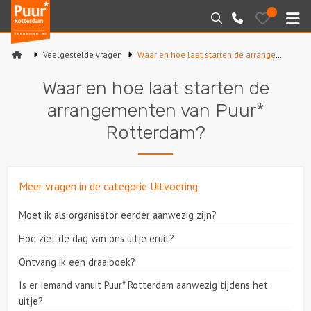
Puur*
Bewaarde
Zoeken
010-
uitjes
Rotterdam
M
7271205
bedrijfsuitjes
Veelgestelde vragen
Waar en hoe laat starten de arrangementen van Puur* Rotterdam?
Home
Waar en hoe laat starten de
Arrangementen
arrangementen van Puur*
Rotterdam?
Varen
Sport en spel
Meer vragen in de categorie Uitvoering
Workshops
Moet ik als organisator eerder aanwezig zijn?
Hoe ziet de dag van ons uitje eruit?
Rondleidingen
Ontvang ik een draaiboek?
Locaties
Is er iemand vanuit Puur* Rotterdam aanwezig tijdens het
uitje?
Feesten