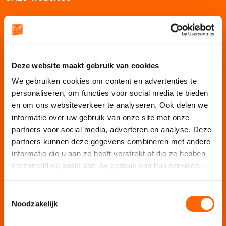
Puur Events
Puur Feesten
Puur Uitjes
Deze website maakt gebruik van cookies
Puur Amsterdam
We gebruiken cookies om content en advertenties te
Puur Utrecht
personaliseren, om functies voor social media te bieden
Puur Den Haag
en om ons websiteverkeer te analyseren. Ook delen we
Puur Haarlem
informatie over uw gebruik van onze site met onze
partners voor social media, adverteren en analyse. Deze
Escape Room Mysterium
partners kunnen deze gegevens combineren met andere
Vergaderlocatie De Grote Werf
informatie die u aan ze heeft verstrekt of die ze hebben
Vergaderlocatie Rotterdam View
verzameld op basis van uw gebruik van hun services.
Vergaderlocatie Dak van Amsterdam
Mobiele escaperoom de Strijd
Toestemmingsselectie
Noodzakelijk
Wij organiseren jouw