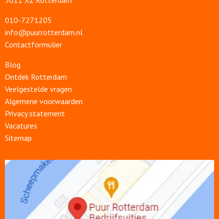
3011 XZ Rotterdam
010-7271205
info@puurrotterdam.nl
Contactformulier
Blog
Ontdek Rotterdam
Veelgestelde vragen
Algemene voorwaarden
Privacy statement
Vacatures
Sitemap
Open
link