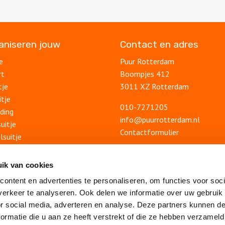
ganiseren jouw
Contact en adres
e
Puur Rotterdam
rt
Boompjes 412
tje
3011 XZ Rotterdam
itje
010-7271205
ding
info@puurrotterdam.nl
uitje
Contactformulier
lsuitje
Blog
feest
Ontdek Rotterdam
ik van cookies
lsfeest
Veelgestelde vragen
ontent en advertenties te personaliseren, om functies voor soci
feest
Algemene voorwaarden
erkeer te analyseren. Ook delen we informatie over uw gebruik
Privacy statement
or social media, adverteren en analyse. Deze partners kunnen 
Vacatures
ormatie die u aan ze heeft verstrekt of die ze hebben verzameld