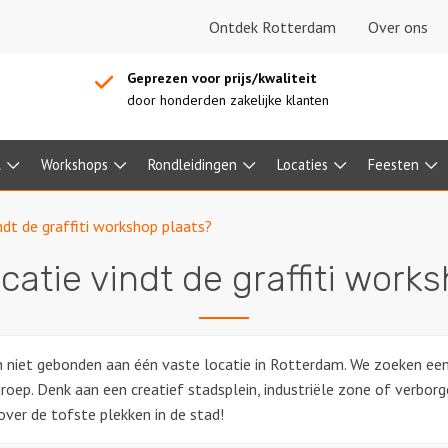
Ontdek Rotterdam
Over ons
Geprezen voor prijs/kwaliteit
door honderden zakelijke klanten
l
Workshops
Rondleidingen
Locaties
Feesten
ndt de graffiti workshop plaats?
catie vindt de graffiti work
n niet gebonden aan één vaste locatie in Rotterdam. We zoeken een 
 groep. Denk aan een creatief stadsplein, industriële zone of verbo
over de tofste plekken in de stad!