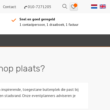
Bewaarde
Zoeken
Contact
010-7271205
uitjes
Snel en goed geregeld
1 contactpersoon, 1 draaiboek, 1 factuur
shop plaats?
inspirerende, toegestane buitenplek die past bij
rgen stadsrand. Onze eventplanners adviseren je