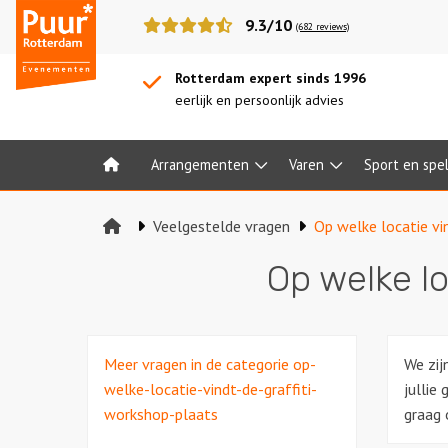
Puur*
9.3/10
(682 reviews)
Rotterdam
bedrijfsuitjes
Rotterdam expert sinds 1996
eerlijk en persoonlijk advies
Arrangementen
Varen
Sport en spe
Home
Veelgestelde vragen
Op welke locatie vi
Op welke lo
Meer vragen in de categorie op-
We zij
welke-locatie-vindt-de-graffiti-
jullie
workshop-plaats
graag 