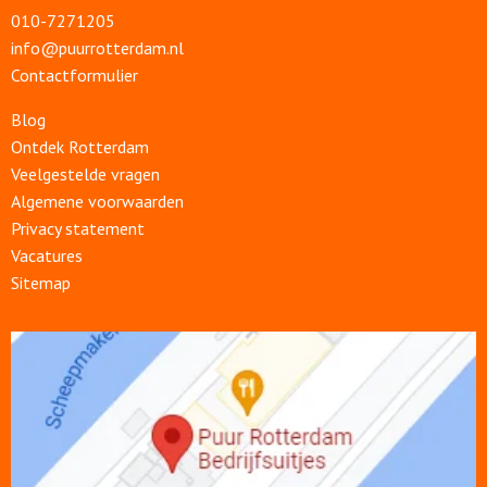
010-7271205
info@puurrotterdam.nl
Contactformulier
Blog
Ontdek Rotterdam
Veelgestelde vragen
Algemene voorwaarden
Privacy statement
Vacatures
Sitemap
Open
link