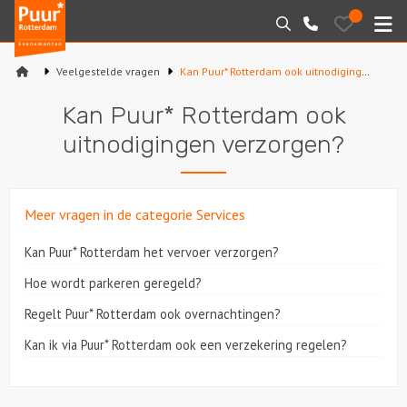
Puur*
Bewaarde
Zoeken
010-
uitjes
Rotterdam
M
7271205
bedrijfsuitjes
Veelgestelde vragen
Kan Puur* Rotterdam ook uitnodigingen verzorgen?
Home
Kan Puur* Rotterdam ook
Arrangementen
uitnodigingen verzorgen?
Varen
Meer vragen in de categorie Services
Sport en spel
Kan Puur* Rotterdam het vervoer verzorgen?
Workshops
Hoe wordt parkeren geregeld?
Rondleidingen
Regelt Puur* Rotterdam ook overnachtingen?
Kan ik via Puur* Rotterdam ook een verzekering regelen?
Locaties
Feesten