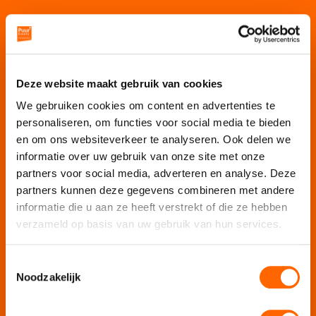
Puur Events
Puur Feesten
Puur Uitjes
Deze website maakt gebruik van cookies
Puur Amsterdam
Puur Utrecht
We gebruiken cookies om content en advertenties te
Puur Den Haag
personaliseren, om functies voor social media te bieden
Puur Haarlem
en om ons websiteverkeer te analyseren. Ook delen we
informatie over uw gebruik van onze site met onze
Escape Room Mysterium
partners voor social media, adverteren en analyse. Deze
Vergaderlocatie De Grote Werf
partners kunnen deze gegevens combineren met andere
Vergaderlocatie Rotterdam View
informatie die u aan ze heeft verstrekt of die ze hebben
Vergaderlocatie Dak van Amsterdam
verzameld op basis van uw gebruik van hun services.
Mobiele escaperoom de Strijd
Toestemmingsselectie
Noodzakelijk
Wij organiseren jouw