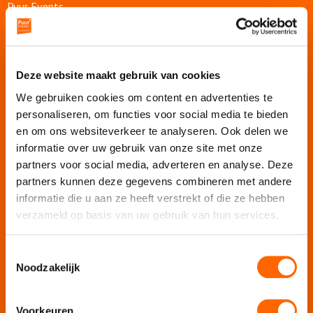
Puur Events
Puur Feesten
Puur Uitjes
Puur Amsterdam
Deze website maakt gebruik van cookies
Puur Utrecht
We gebruiken cookies om content en advertenties te
Puur Den Haag
personaliseren, om functies voor social media te bieden
Puur Haarlem
en om ons websiteverkeer te analyseren. Ook delen we
informatie over uw gebruik van onze site met onze
Escape Room Mysterium
partners voor social media, adverteren en analyse. Deze
Vergaderlocatie De Grote Werf
partners kunnen deze gegevens combineren met andere
Vergaderlocatie Rotterdam View
informatie die u aan ze heeft verstrekt of die ze hebben
Vergaderlocatie Dak van Amsterdam
verzameld op basis van uw gebruik van hun services.
Mobiele escaperoom de Strijd
Toestemmingsselectie
Noodzakelijk
Wij organiseren jouw
Voorkeuren
Teamuitje