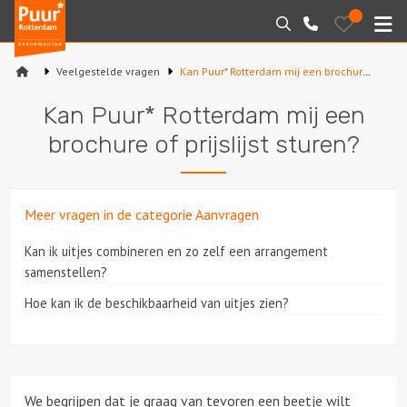
Puur*
Bewaarde
Zoeken
010-
uitjes
Rotterdam
M
7271205
bedrijfsuitjes
Veelgestelde vragen
Kan Puur* Rotterdam mij een brochure of prijslijst sturen?
Home
Kan Puur* Rotterdam mij een
Arrangementen
brochure of prijslijst sturen?
Varen
Meer vragen in de categorie Aanvragen
Sport en spel
Kan ik uitjes combineren en zo zelf een arrangement
Workshops
samenstellen?
Hoe kan ik de beschikbaarheid van uitjes zien?
Rondleidingen
Locaties
We begrijpen dat je graag van tevoren een beetje wilt
Feesten