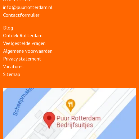
info@puurrotterdam.nl
Contactformulier
Blog
Ontdek Rotterdam
Veelgestelde vragen
Algemene voorwaarden
Privacy statement
Vacatures
Sitemap
Open
link