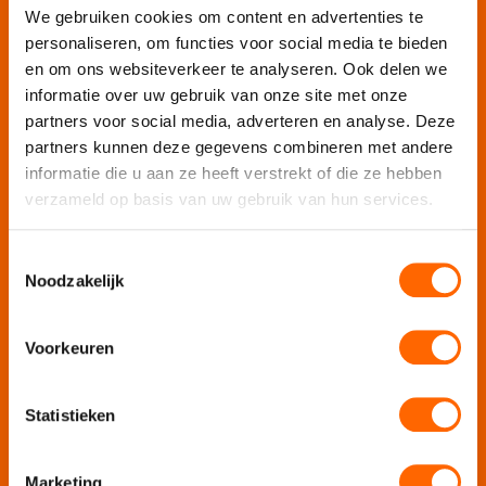
We gebruiken cookies om content en advertenties te
Vergaderlocatie Rotterdam View
personaliseren, om functies voor social media te bieden
Vergaderlocatie Dak van Amsterdam
en om ons websiteverkeer te analyseren. Ook delen we
Mobiele escaperoom de Strijd
informatie over uw gebruik van onze site met onze
partners voor social media, adverteren en analyse. Deze
partners kunnen deze gegevens combineren met andere
Wij organiseren jouw
informatie die u aan ze heeft verstrekt of die ze hebben
verzameld op basis van uw gebruik van hun services.
Teamuitje
Rondvaart
Toestemmingsselectie
Groepsuitje
Noodzakelijk
Bedrijfsuitje
Teambuilding
Voorkeuren
Afdelingsuitje
Personeelsuitje
Statistieken
Bedrijfsfeest
Personeelsfeest
Jubileumfeest
Marketing