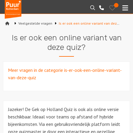
Puur*
Bewaarde
Zoeken
010-
uitjes
Rotterdam
M
7271205
bedrijfsuitjes
Veelgestelde vragen
Is er ook een online variant van deze quiz?
Home
Is er ook een online variant van
Arrangementen
deze quiz?
Varen
Meer vragen in de categorie is-er-ook-een-online-variant-
Sport en spel
van-deze-quiz
Workshops
Rondleidingen
Jazeker! De Gek op Holland Quiz is ook als online versie
beschikbaar. Ideaal voor teams op afstand of hybride
Locaties
bijeenkomsten. Via een gebruiksvriendelijk platform leidt
onze quizmaster je door een interactieve en gezellige
Feesten