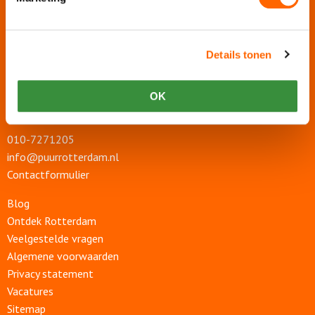
Contact en adres
Details tonen
Puur Rotterdam
Boompjes 412
OK
3011 XZ Rotterdam
010-7271205
info@puurrotterdam.nl
Contactformulier
Blog
Ontdek Rotterdam
Veelgestelde vragen
Algemene voorwaarden
Privacy statement
Vacatures
Sitemap