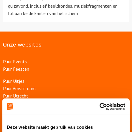
quizavond. Inclusief beeldrondes, muziekfragmenten en
lol aan beide kanten van het scherm.
Over ons
Contact
Onze websites
Puur Events
Puur Feesten
Puur Uitjes
Puur Amsterdam
Puur Utrecht
Puur Den Haag
Puur Haarlem
Escape Room Mysterium
Deze website maakt gebruik van cookies
Vergaderlocatie De Grote Werf