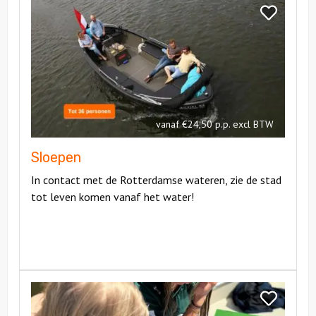
Sloepen
Bekijk
Sloepen
vanaf €24,50 p.p. excl BTW
Sloepen
In contact met de Rotterdamse wateren, zie de stad
tot leven komen vanaf het water!
Bekijk
Sloepen
Bekijk
puzzeltocht
Sloepen