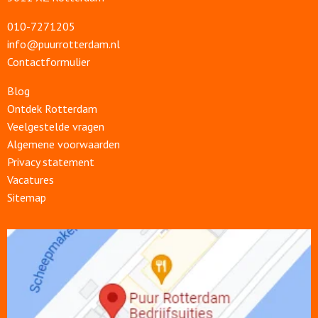
010-7271205
info@puurrotterdam.nl
Contactformulier
Blog
Ontdek Rotterdam
Veelgestelde vragen
Algemene voorwaarden
Privacy statement
Vacatures
Sitemap
Open
link