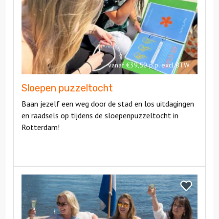
puzzeltoch
vanaf €39,50 p.p. excl BTW
Sloepen puzzeltocht
Baan jezelf een weg door de stad en los uitdagingen
en raadsels op tijdens de sloepenpuzzeltocht in
Rotterdam!
Bekijk
Borrelboot
Bekijk
Borrelboot