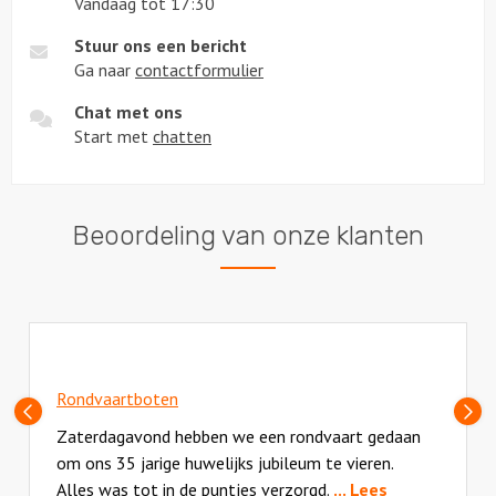
Vandaag tot 17:30
Stuur ons een bericht
Ga naar
contactformulier
Chat met ons
Start met
chatten
Beoordeling van onze klanten
Rondvaartboten
Vorige
V
slide
sl
Zaterdagavond hebben we een rondvaart gedaan
om ons 35 jarige huwelijks jubileum te vieren.
Alles was tot in de puntjes verzorgd.
... Lees