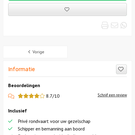
Bewaarde
uitjes
Print
Emai
Wh
Sidebar
Vorige
Like
Informatie
Beoordelingen
View
Schrijf een review
8.7/10
more
Inclusief
reviews
Privé rondvaart voor uw gezelschap
Schipper en bemanning aan boord