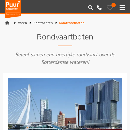
Puur*
Bewaarde
Zoeken
010-
uitjes
Rotterdam
M
7271205
bedrijfsuitjes
Varen
Boottochten
Rondvaartboten
Home
Rondvaartboten
Arrangementen
Beleef samen een heerlijke rondvaart over de
Varen
Rotterdamse wateren!
Sport en spel
Workshops
Rondleidingen
Locaties
Feesten