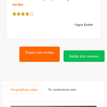
verder
Deze
review
kreeg
- Ingra Koster
als
cijfer
een
4.5
Plaats een review
Bekijk alle reviews
Vergelijkbare uitjes
Te combineren met
Bekijk