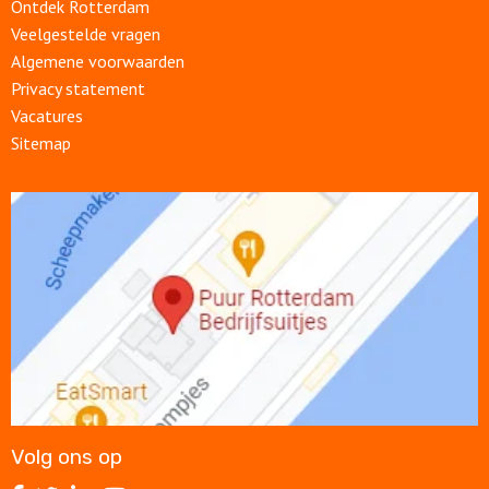
Ontdek Rotterdam
Veelgestelde vragen
Algemene voorwaarden
Privacy statement
Vacatures
Sitemap
Open
link
Volg ons op