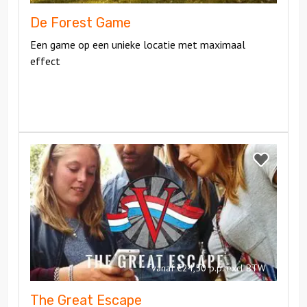
De Forest Game
Een game op een unieke locatie met maximaal
effect
Bekijk
The
Bekijk
Great
The
Escape
Great
Escape
vanaf €24,50 p.p. excl BTW
The Great Escape