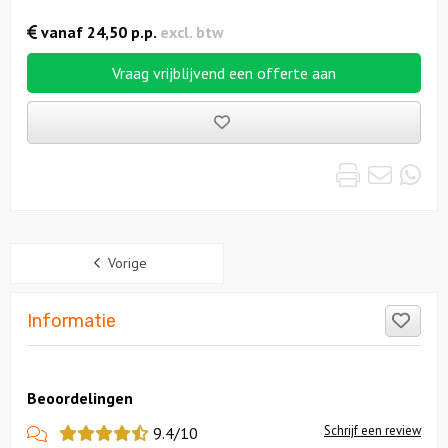
vanaf
24,50
p.p.
excl. btw
Vraag vrijblijvend een offerte aan
Bewaarde
uitjes
Print
Emai
Wh
Sidebar
Vorige
Like
Informatie
Beoordelingen
View
Schrijf een review
9.4/10