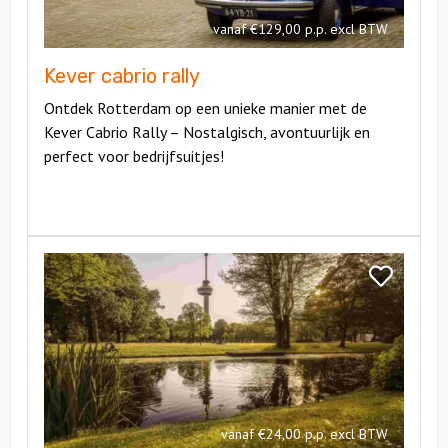
vanaf €129,00 p.p. excl BTW
Kever cabrio rally
Ontdek Rotterdam op een unieke manier met de
Kever Cabrio Rally – Nostalgisch, avontuurlijk en
perfect voor bedrijfsuitjes!
Bekijk
De
Bekijk
Forest
De
Game
Forest
Game
vanaf €24,00 p.p. excl BTW