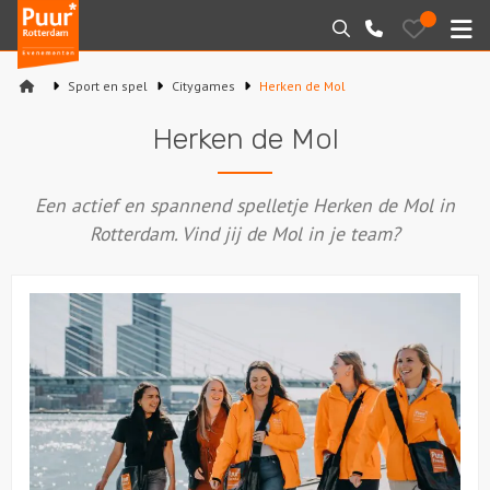
Puur*
Bewaarde
Zoeken
010-
uitjes
Rotterdam
M
7271205
bedrijfsuitjes
Sport en spel
Citygames
Herken de Mol
Home
Herken de Mol
Arrangementen
Een actief en spannend spelletje Herken de Mol in
Varen
Rotterdam. Vind jij de Mol in je team?
Sport en spel
Workshops
Rondleidingen
Locaties
Feesten