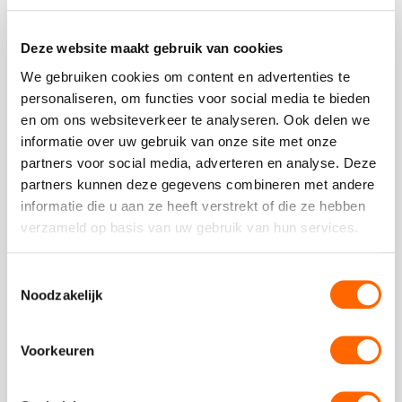
Beoordeling van onze klanten
Deze website maakt gebruik van cookies
We gebruiken cookies om content en advertenties te
personaliseren, om functies voor social media te bieden
en om ons websiteverkeer te analyseren. Ook delen we
informatie over uw gebruik van onze site met onze
Inspectie Leefomgeving en
partners voor social media, adverteren en analyse. Deze
Transport
partners kunnen deze gegevens combineren met andere
Vorige
V
slide
sl
informatie die u aan ze heeft verstrekt of die ze hebben
Herken de Mol
verzameld op basis van uw gebruik van hun services.
Bij de voorbereiding bleek al hoe flexibel de
organisatie is. Maatwerk voor drank en hapjes en
Toestemmingsselectie
invulling van de activiteit.
... Lees verder
Noodzakelijk
Deze
review
kreeg
Voorkeuren
- Joop Flux | Inspectie Leefomgeving en Transport
als
cijfer