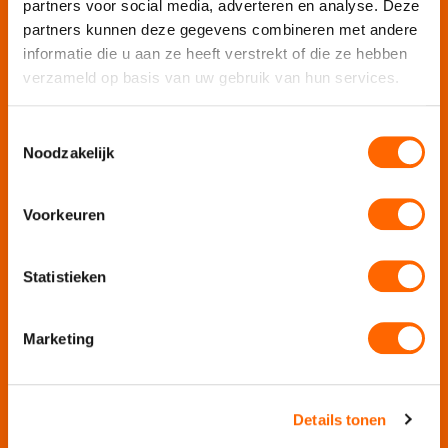
partners voor social media, adverteren en analyse. Deze
Puur Feesten
partners kunnen deze gegevens combineren met andere
informatie die u aan ze heeft verstrekt of die ze hebben
Puur Uitjes
verzameld op basis van uw gebruik van hun services.
Puur Amsterdam
Puur Utrecht
Toestemmingsselectie
Puur Den Haag
Noodzakelijk
Puur Haarlem
Escape Room Mysterium
Voorkeuren
Vergaderlocatie De Grote Werf
Vergaderlocatie Rotterdam View
Statistieken
Vergaderlocatie Dak van Amsterdam
Mobiele escaperoom de Strijd
Marketing
Wij organiseren jouw
Details tonen
Teamuitje