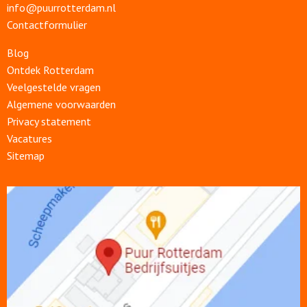
info@puurrotterdam.nl
Contactformulier
Blog
Ontdek Rotterdam
Veelgestelde vragen
Algemene voorwaarden
Privacy statement
Vacatures
Sitemap
Open
link