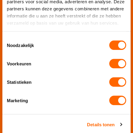
partners voor social media, adverteren en analyse. Deze
Puur Feesten
partners kunnen deze gegevens combineren met andere
informatie die u aan ze heeft verstrekt of die ze hebben
Puur Uitjes
verzameld op basis van uw gebruik van hun services.
Puur Amsterdam
Puur Utrecht
Toestemmingsselectie
Puur Den Haag
Noodzakelijk
Puur Haarlem
Escape Room Mysterium
Voorkeuren
Vergaderlocatie De Grote Werf
Vergaderlocatie Rotterdam View
Statistieken
Vergaderlocatie Dak van Amsterdam
Mobiele escaperoom de Strijd
Marketing
Wij organiseren jouw
Details tonen
Teamuitje