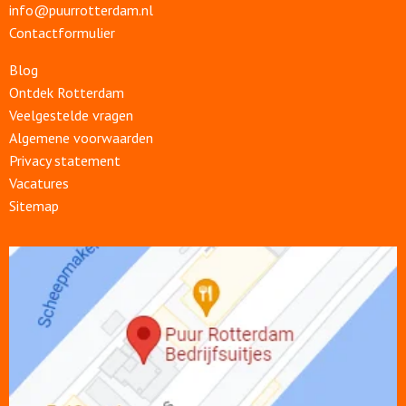
info@puurrotterdam.nl
Contactformulier
Blog
Ontdek Rotterdam
Veelgestelde vragen
Algemene voorwaarden
Privacy statement
Vacatures
Sitemap
Open
link