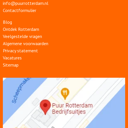
info@puurrotterdam.nl
Contactformulier
Blog
Ontdek Rotterdam
Veelgestelde vragen
Algemene voorwaarden
Privacy statement
Vacatures
Sitemap
Open
link