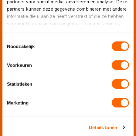
partners voor social media, adverteren en analyse. Deze
Puur Feesten
partners kunnen deze gegevens combineren met andere
informatie die u aan ze heeft verstrekt of die ze hebben
Puur Uitjes
verzameld op basis van uw gebruik van hun services.
Puur Amsterdam
Puur Utrecht
Toestemmingsselectie
Puur Den Haag
Noodzakelijk
Puur Haarlem
Escape Room Mysterium
Voorkeuren
Vergaderlocatie De Grote Werf
Vergaderlocatie Rotterdam View
Statistieken
Vergaderlocatie Dak van Amsterdam
Mobiele escaperoom de Strijd
Marketing
Wij organiseren jouw
Details tonen
Teamuitje