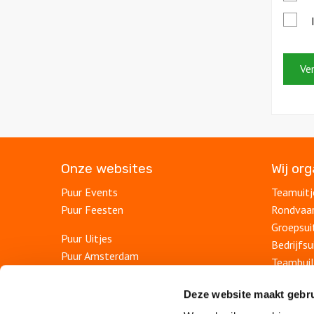
*
Onze websites
Wij or
Puur Events
Teamuitj
Puur Feesten
Rondvaa
Groepsui
Puur Uitjes
Bedrijfsu
Puur Amsterdam
Teambuil
Puur Utrecht
Afdelings
Puur Den Haag
Deze website maakt gebru
Personee
Puur Haarlem