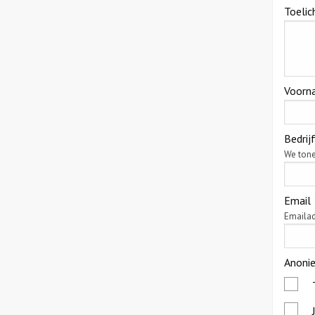
Toelic
Voorn
Bedri
We tone
Email
Emailad
Anoni
*