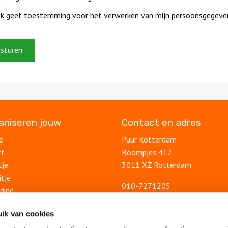
Ik geef toestemming voor het verwerken van mijn persoonsgegeve
ganiseren jouw
Contact en adres
e
Puur Rotterdam
rt
Boompjes 412
tje
3011 XZ Rotterdam
itje
010-7271205
ding
info@puurrotterdam.nl
uitje
Contactformulier
ik van cookies
lsuitje