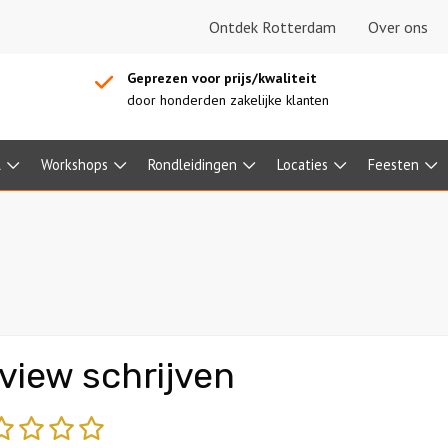
Ontdek Rotterdam
Over ons
Geprezen voor prijs/kwaliteit
door honderden zakelijke klanten
l
Workshops
Rondleidingen
Locaties
Feesten
view schrijven
echt
matig
gemiddeld
goed
fantastisch