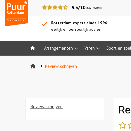
Puur*
9.3/10
(682 reviews)
Rotterdam
bedrijfsuitjes
Rotterdam expert sinds 1996
eerlijk en persoonlijk advies
Arrangementen
Varen
Sport en spe
Home
Review schrijven
Review schrijven
Re
sl