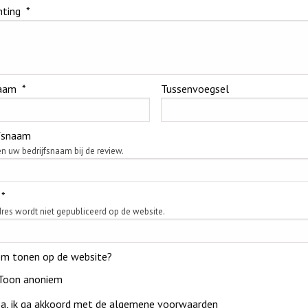
hting
*
aam
*
Tussenvoegsel
jfsnaam
n uw bedrijfsnaam bij de review.
*
res wordt niet gepubliceerd op de website.
em tonen op de website?
Toon anoniem
Ja, ik ga akkoord met de algemene voorwaarden