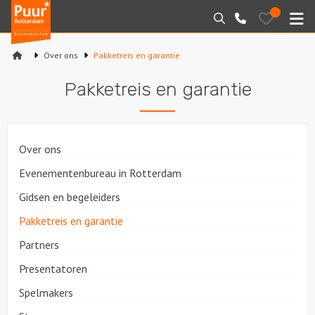
Puur*
Bewaarde
Zoeken
010-
uitjes
Rotterdam
M
7271205
bedrijfsuitjes
Over ons
Pakketreis en garantie
Home
Pakketreis en garantie
Arrangementen
Varen
Over ons
Sport en spel
Evenementenbureau in Rotterdam
Gidsen en begeleiders
Workshops
Pakketreis en garantie
Rondleidingen
Partners
Presentatoren
Locaties
Spelmakers
Feesten