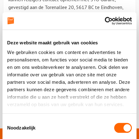
gevestigd aan de Torenallee 20, 5617 BC te Eindhoven,
Nederland, via info@sto-garant.nl of +31 (0)85 13 02
943.
Bezoek de website van
STO Garant
voor meer informatie
Deze website maakt gebruik van cookies
over pakketreizen.
We gebruiken cookies om content en advertenties te
personaliseren, om functies voor social media te bieden
en om ons websiteverkeer te analyseren. Ook delen we
informatie over uw gebruik van onze site met onze
partners voor social media, adverteren en analyse. Deze
partners kunnen deze gegevens combineren met andere
informatie die u aan ze heeft verstrekt of die ze hebben
verzameld op basis van uw gebruik van hun services.
Toestemmingsselectie
Noodzakelijk