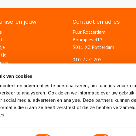
ganiseren jouw
Contact en adres
e
Puur Rotterdam
rt
Boompjes 412
tje
3011 XZ Rotterdam
itje
010-7271205
ding
info@puurrotterdam.nl
uitje
Contactformulier
ik van cookies
lsuitje
ontent en advertenties te personaliseren, om functies voor soci
Blog
feest
erkeer te analyseren. Ook delen we informatie over uw gebruik
Ontdek Rotterdam
lsfeest
or social media, adverteren en analyse. Deze partners kunnen 
Veelgestelde vragen
feest
ormatie die u aan ze heeft verstrekt of die ze hebben verzameld
Algemene voorwaarden
es.
Privacy statement
Vacatures
Sitemap