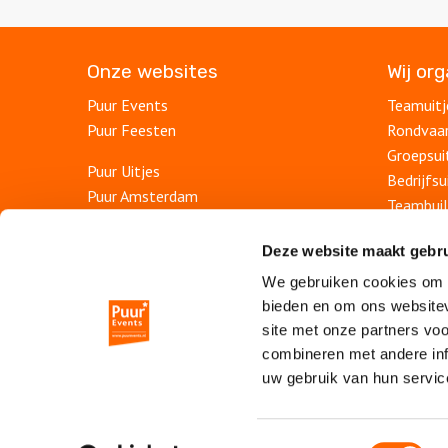
Onze websites
Wij or
Puur Events
Teamuitj
Puur Feesten
Rondvaa
Groepsui
Puur Uitjes
Bedrijfsu
Puur Amsterdam
Teambuil
Puur Utrecht
Afdelings
Puur Den Haag
Deze website maakt gebru
Personee
Puur Haarlem
We gebruiken cookies om c
Bedrijfs
bieden en om ons websitev
Escape Room Mysterium
Personee
site met onze partners vo
Vergaderlocatie De Grote Werf
Jubileum
combineren met andere inf
Vergaderlocatie Rotterdam View
uw gebruik van hun servic
Vergaderlocatie Dak van Amsterdam
Mobiele escaperoom de Strijd
Toestemmingsselectie