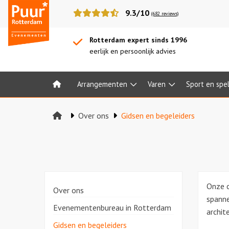
Puur*
9.3/10
(682 reviews)
Rotterdam
bedrijfsuitjes
Rotterdam expert sinds 1996
eerlijk en persoonlijk advies
Arrangementen
Varen
Sport en spe
Home
Over ons
Gidsen en begeleiders
Onze c
Over ons
spanne
Evenementenbureau in Rotterdam
archit
Gidsen en begeleiders