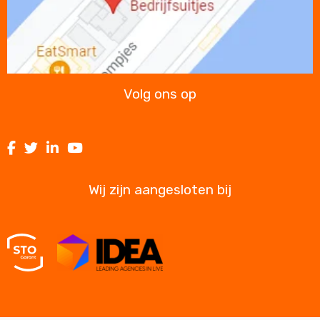
Volg ons op
Volg
Volg
Volg
Volg
ons
ons
ons
ons
op
op
op
op
Wij zijn aangesloten bij
Facebook
Twitter
LinkedIn
Youtube