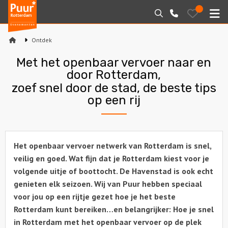
Puur*
Bewaarde
Zoeken
010-
uitjes
Rotterdam
M
7271205
bedrijfsuitjes
Ontdek
Home
Met het openbaar vervoer naar en
door Rotterdam,
Arrangementen
zoef snel door de stad, de beste tips
op een rij
Varen
Sport en spel
Het openbaar vervoer netwerk van Rotterdam is snel,
Workshops
veilig en goed. Wat fijn dat je Rotterdam kiest voor je
volgende uitje of boottocht. De Havenstad is ook echt
Rondleidingen
genieten elk seizoen. Wij van Puur hebben speciaal
voor jou op een rijtje gezet hoe je het beste
Locaties
Rotterdam kunt bereiken…en belangrijker: Hoe je snel
in Rotterdam met het openbaar vervoer op de plek
Feesten