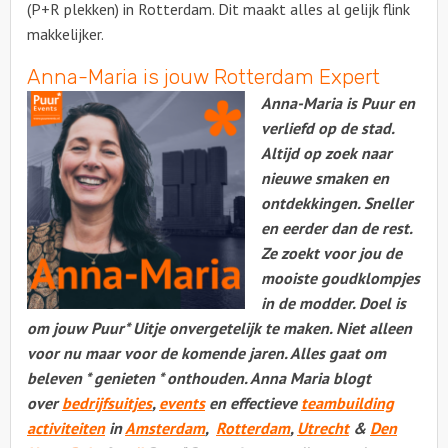
(P+R plekken) in Rotterdam. Dit maakt alles al gelijk flink
makkelijker.
Anna-Maria is jouw Rotterdam Expert
Anna-Maria is Puur en
verliefd op de stad.
Altijd op zoek naar
nieuwe smaken en
ontdekkingen. Sneller
en eerder dan de rest.
Ze zoekt voor jou de
mooiste goudklompjes
in de modder. Doel is
om jouw Puur* Uitje onvergetelijk te maken. Niet alleen
voor nu maar voor de komende jaren. Alles gaat om
beleven * genieten * onthouden. Anna Maria blogt
over
bedrijfsuitjes
,
events
en effectieve
teambuilding
activiteiten
in
Amsterdam
,
Rotterdam
,
Utrecht
&
Den