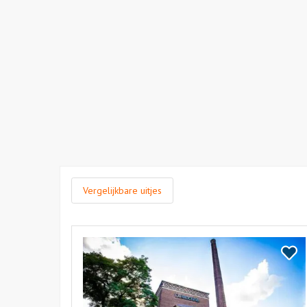
Vergelijkbare uitjes
Bekijk
De
Bekij
Machinist
De
Machi