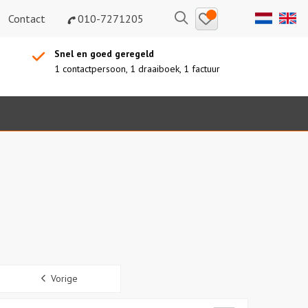
Bewaarde
Zoeken
Contact
010-7271205
uitjes
Snel en goed geregeld
1 contactpersoon, 1 draaiboek, 1 factuur
Sidebar
Vorige