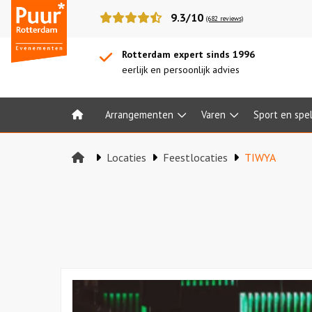
Puur*
9.3/10
(682 reviews)
Rotterdam
bedrijfsuitjes
Rotterdam expert sinds 1996
eerlijk en persoonlijk advies
Arrangementen
Varen
Sport en spe
Home
Locaties
Feestlocaties
TIWYA