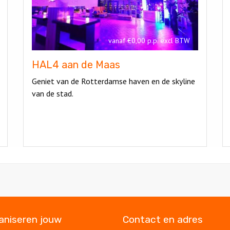
Maas
vanaf €0,00 p.p. excl BTW
HAL4 aan de Maas
Geniet van de Rotterdamse haven en de skyline
van de stad.
ganiseren jouw
Contact en adres