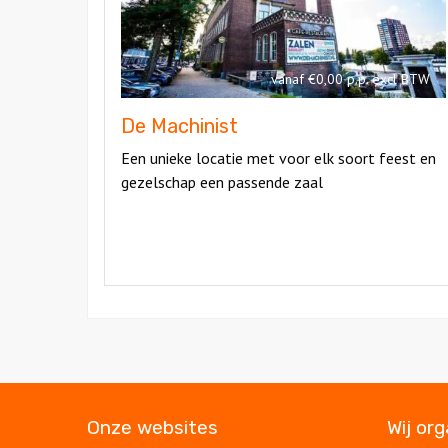
vanaf €0,00 p.p. excl BTW
De Machinist
Een unieke locatie met voor elk soort feest en
gezelschap een passende zaal
Onze websites
Wij or