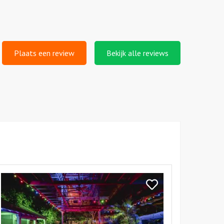
Plaats een review
Bekijk alle reviews
kijk
ijdorp
Bekijk
Blijdorp