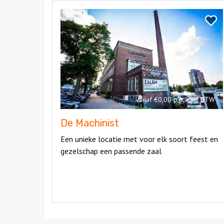
Bekijk
De
Bekij
Machinist
De
Machi
vanaf €0,00 p.p. excl BTW
De Machinist
Een unieke locatie met voor elk soort feest en
gezelschap een passende zaal