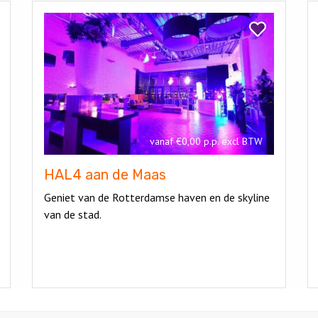
Bekijk
Be
HAL4
Bl
k
Bekijk
aan
HAL4
de
nist
aan
Maas
de
Maas
vanaf €0,00 p.p. excl BTW
HAL4 aan de Maas
Geniet van de Rotterdamse haven en de skyline
van de stad.