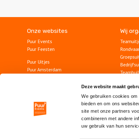
Onze websites
Wij or
Puur Events
Teamuitj
Puur Feesten
Rondvaa
Groepsui
Puur Uitjes
Bedrijfsu
Puur Amsterdam
Teambuil
Puur Utrecht
Afdelings
Puur Den Haag
Deze website maakt gebru
Personee
Puur Haarlem
We gebruiken cookies om c
Bedrijfs
bieden en om ons websitev
Escape Room Mysterium
Personee
site met onze partners vo
Vergaderlocatie De Grote Werf
Jubileum
combineren met andere inf
Vergaderlocatie Rotterdam View
uw gebruik van hun servic
Vergaderlocatie Dak van Amsterdam