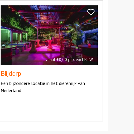
kijk
ijdorp
Bekijk
Blijdorp
vanaf €0,00 p.p. excl BTW
Blijdorp
Een bijzondere locatie in hét dierenrijk van
Nederland