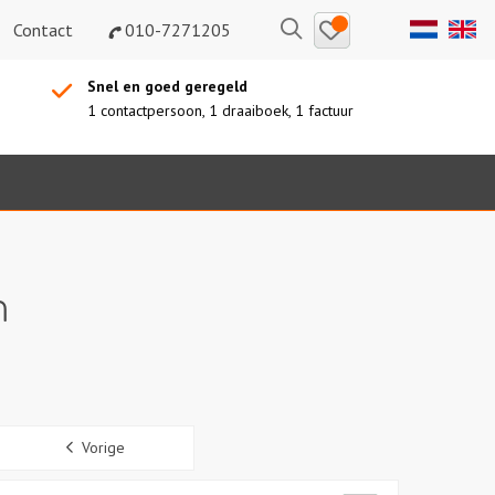
Bewaarde
Zoeken
Contact
010-7271205
uitjes
Snel en goed geregeld
1 contactpersoon, 1 draaiboek, 1 factuur
m
Sidebar
Vorige