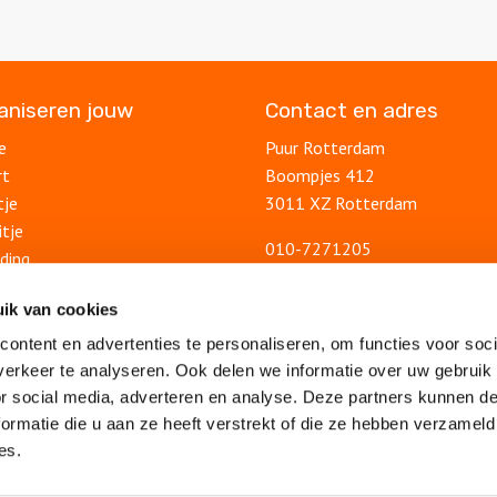
ganiseren jouw
Contact en adres
e
Puur Rotterdam
rt
Boompjes 412
tje
3011 XZ Rotterdam
itje
010-7271205
ding
info@puurrotterdam.nl
uitje
Contactformulier
ik van cookies
lsuitje
ontent en advertenties te personaliseren, om functies voor soci
Blog
feest
erkeer te analyseren. Ook delen we informatie over uw gebruik
Ontdek Rotterdam
lsfeest
or social media, adverteren en analyse. Deze partners kunnen 
Veelgestelde vragen
feest
ormatie die u aan ze heeft verstrekt of die ze hebben verzameld
Algemene voorwaarden
es.
Privacy statement
Vacatures