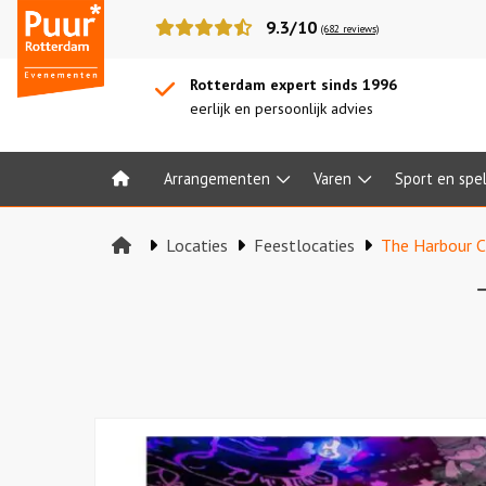
Puur*
9.3/10
(682 reviews)
Rotterdam
bedrijfsuitjes
Rotterdam expert sinds 1996
eerlijk en persoonlijk advies
Arrangementen
Varen
Sport en spe
Home
Locaties
Feestlocaties
The Harbour 