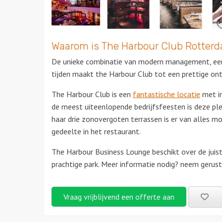
Waarom is The Harbour Club Rotterd
De unieke combinatie van modern management, een 
tijden maakt the Harbour Club tot een prettige on
The Harbour Club is een
fantastische locatie
met in
de meest uiteenlopende bedrijfsfeesten is deze ple
haar drie zonovergoten terrassen is er van alles mog
gedeelte in het restaurant.
The Harbour Business Lounge beschikt over de juist
prachtige park. Meer informatie nodig? neem gerus
Be
Vraag vrijblijvend een offerte aan
uitj