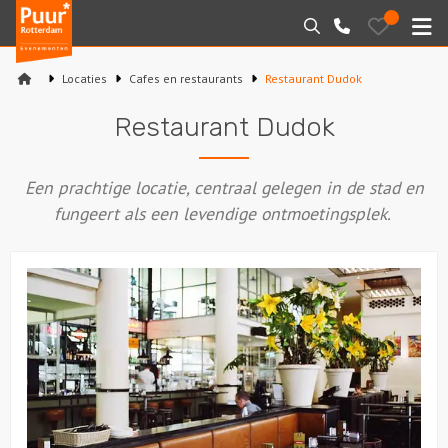
Puur*
Bewaarde
Zoeken
010-
uitjes
Rotterdam
M
7271205
bedrijfsuitjes
Locaties
Cafes en restaurants
Restaurant Dudok
Home
Restaurant Dudok
Arrangementen
Een prachtige locatie, centraal gelegen in de stad en
Varen
fungeert als een levendige ontmoetingsplek.
Sport en spel
Workshops
Rondleidingen
Locaties
Feesten