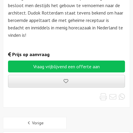
besloot men destijds het gebouw te vernoemen naar de
architect.
Dudok Rotterdam staat tevens bekend om haar
beroemde appeltaart die met geheime receptuur is
bedacht en inmiddels in menig horecazaak in Nederland te
vinden is!
Prijs op aanvraag
Vraag vrijblijvend een offerte aan
Bewaarde
uitjes
Print
Emai
Wh
Sidebar
Vorige