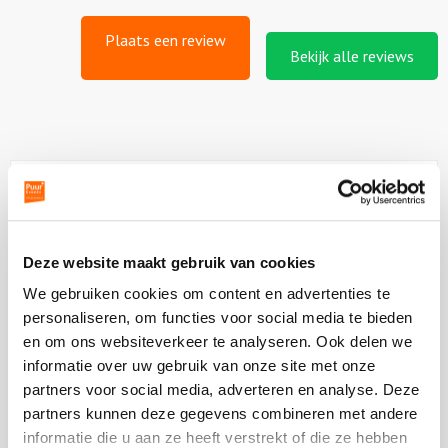
Plaats een review
Bekijk alle reviews
Vergelijkbare uitjes
Bekijk
Deze website maakt gebruik van cookies
Humphrey’s
Bekijk
We gebruiken cookies om content en advertenties te
Rotterdam
Humphrey’s
personaliseren, om functies voor social media te bieden
Rotterdam
en om ons websiteverkeer te analyseren. Ook delen we
informatie over uw gebruik van onze site met onze
partners voor social media, adverteren en analyse. Deze
partners kunnen deze gegevens combineren met andere
informatie die u aan ze heeft verstrekt of die ze hebben
vanaf €0,00 p.p. excl BTW