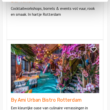
Bar Tender
Cocktailworkshops, borrels & events vol vuur, rook
en smaak. In hartje Rotterdam
Bekijk
By
Bekijk
Ami
By
Urban
Ami
Bistro
Urban
Rotterdam
Bistro
Rotterdam
vanaf €0,00 p.p. excl BTW
By Ami Urban Bistro Rotterdam
Een kleurrijke oase van culinaire verrassingen in