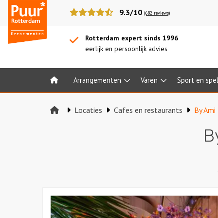
Puur*
9.3/10
(682 reviews)
Rotterdam
bedrijfsuitjes
Rotterdam expert sinds 1996
eerlijk en persoonlijk advies
Arrangementen
Varen
Sport en spe
Home
Locaties
Cafes en restaurants
By Ami
B