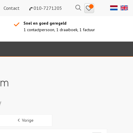
Bewaarde
Zoeken
Contact
010-7271205
uitjes
Snel en goed geregeld
1 contactpersoon, 1 draaiboek, 1 factuur
am
!
Sidebar
Vorige