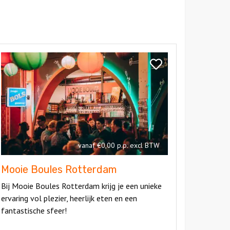
kijk
ooie
Bekijk
oules
Mooie
otterdam
Boules
Rotterdam
vanaf €0,00 p.p. excl BTW
Mooie Boules Rotterdam
Bij Mooie Boules Rotterdam krijg je een unieke
ervaring vol plezier, heerlijk eten en een
fantastische sfeer!