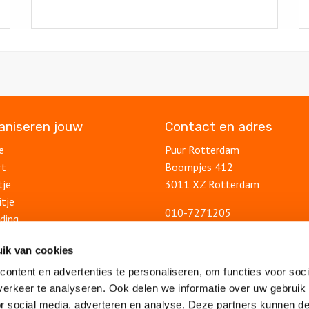
ganiseren jouw
Contact en adres
e
Puur Rotterdam
rt
Boompjes 412
tje
3011 XZ Rotterdam
itje
010-7271205
ding
info@puurrotterdam.nl
uitje
Contactformulier
ik van cookies
lsuitje
ontent en advertenties te personaliseren, om functies voor soci
Blog
feest
erkeer te analyseren. Ook delen we informatie over uw gebruik
Ontdek Rotterdam
lsfeest
or social media, adverteren en analyse. Deze partners kunnen 