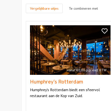
Vergelijkbare uitjes
Te combineren met
Bekijk
Humphrey’s
Bekij
Rotterdam
Humph
Rott
vanaf €0,00 p.p. excl BTW
Humphrey’s Rotterdam
Humphrey's Rotterdam biedt een sfeervol
restaurant aan de Kop van Zuid.