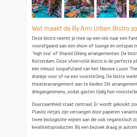
Wat maakt de By Ami Urban Bistro zo
Deze bistro neemt je mee op een reis naar een fanta
voorafgaand aan een show of lounge en ontspan me
“high tea” of Shared Dining arrangementen. De bistr
Rotterdam. Deze sfeervolle bistro is de perfecte pl
één minuut loopafstand van het Nieuwe Luxor Theat
drankje voor of na een voorstelling. De bistro we
theaterarrangement aan te bieden. Dit arrangemen
driegangenmenu, zodat gasten tijdig hun voorstell
Duurzaamheid staat centraal. Er wordt gekookt zon
Plastic rietjes zijn vervangen door papieren variant
twee biologische wijnen aan die ook veganistisch zi
kwaliteitsproducten. Bij een bezoek draag je autom