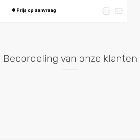
Print
Emai
waarde
Prijs op aanvraag
es
Beoordeling van onze klanten