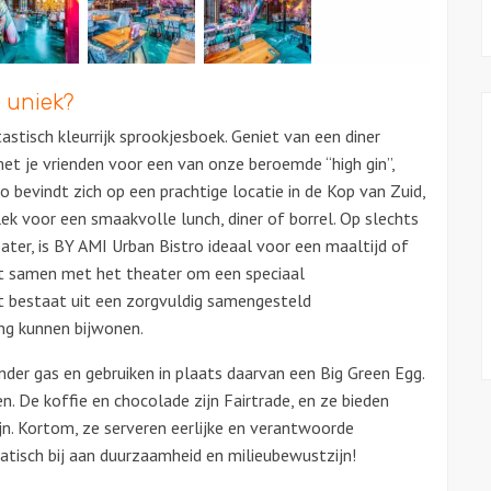
 uniek?
stisch kleurrijk sprookjesboek. Geniet van een diner
t je vrienden voor een van onze beroemde “high gin”,
o bevindt zich op een prachtige locatie in de Kop van Zuid,
ek voor een smaakvolle lunch, diner of borrel. Op slechts
er, is BY AMI Urban Bistro ideaal voor een maaltijd of
rkt samen met het theater om een speciaal
t bestaat uit een zorgvuldig samengesteld
ing kunnen bijwonen.
der gas en gebruiken in plaats daarvan een Big Green Egg.
en. De koffie en chocolade zijn Fairtrade, en ze bieden
jn. Kortom, ze serveren eerlijke en verantwoorde
atisch bij aan duurzaamheid en milieubewustzijn!