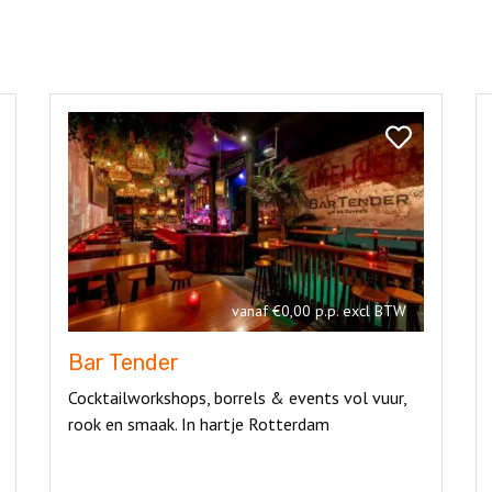
Bekijk
Be
Bar
M
k
Bekijk
Tender
B
rey’s
Bar
R
erdam
Tender
vanaf €0,00 p.p. excl BTW
Bar Tender
Cocktailworkshops, borrels & events vol vuur,
rook en smaak. In hartje Rotterdam