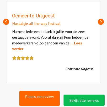
Gemeente Uitgeest
Vorige
V
Nostalgie all the way festival
slide
sl
Namens iedereen bedank ik jullie voor de zeer
geslaagde avond. Vooral dankzij Puur hebben de
medewerkers volop genoten van de
... Lees
verder
Deze
review
kreeg
Gemeente Uitgeest
als
cijfer
een
5
Plaats een review
Bekijk alle reviews