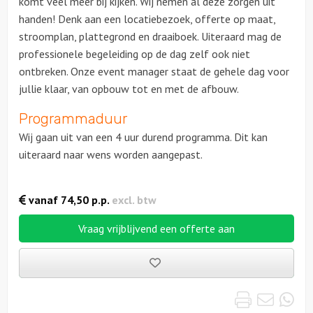
komt veel meer bij kijken. Wij nemen al deze zorgen uit
handen! Denk aan een locatiebezoek, offerte op maat,
stroomplan, plattegrond en draaiboek. Uiteraard mag de
professionele begeleiding op de dag zelf ook niet
ontbreken. Onze event manager staat de gehele dag voor
jullie klaar, van opbouw tot en met de afbouw.
Programmaduur
Wij gaan uit van een 4 uur durend programma. Dit kan
uiteraard naar wens worden aangepast.
vanaf
74,50
p.p.
excl. btw
Vraag vrijblijvend een offerte aan
Bewaarde
uitjes
Print
Emai
Wh