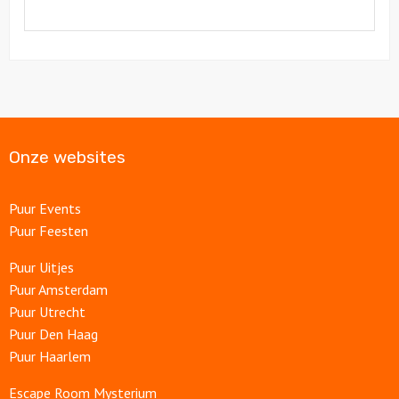
Onze websites
Puur Events
Puur Feesten
Puur Uitjes
Puur Amsterdam
Puur Utrecht
Puur Den Haag
Puur Haarlem
Escape Room Mysterium