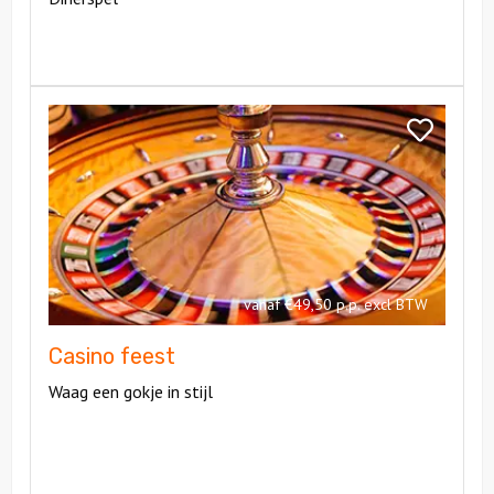
Bekijk
Casino
Bekijk
feest
Casino
feest
vanaf €49,50 p.p. excl BTW
Casino feest
Waag een gokje in stijl