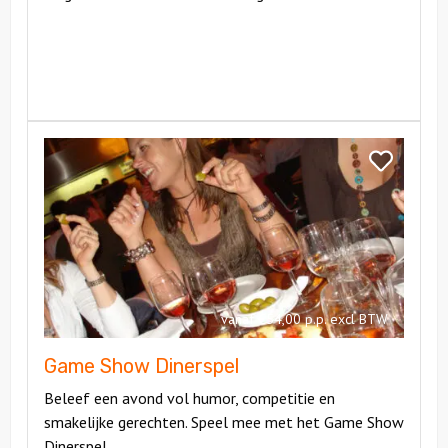
Bekijk
Game
Bekijk
Show
Game
Dinerspel
Show
Dinerspel
vanaf €54,00 p.p. excl BTW
Game Show Dinerspel
Beleef een avond vol humor, competitie en
smakelijke gerechten. Speel mee met het Game Show
Dinerspel